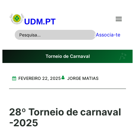
Saltar
para
UDM.PT
o
conteúdo
P
Associa-te
e
s
Torneio de Carnaval
q
u
i
FEVEREIRO 22, 2025
JORGE MATIAS
s
a
r
28º Torneio de carnaval
-2025