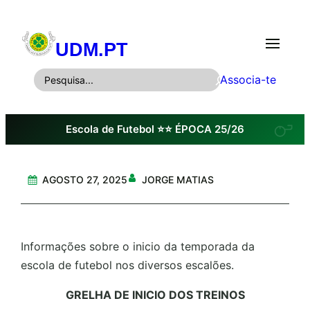
Saltar
para
UDM.PT
o
conteúdo
P
Associa-te
e
s
Escola de Futebol ⭐⭐ ÉPOCA 25/26
q
u
i
AGOSTO 27, 2025
JORGE MATIAS
s
a
r
Informações sobre o inicio da temporada da
escola de futebol nos diversos escalões.
GRELHA DE INICIO DOS TREINOS