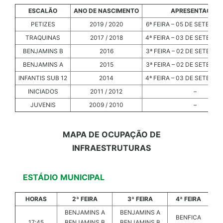
ESCALÃO
ANO DE NASCIMENTO
APRESENTAÇÃO
PETIZES
2019 / 2020
6ª FEIRA – 05 DE SETEMBR
TRAQUINAS
2017 / 2018
4ª FEIRA – 03 DE SETEMBR
BENJAMINS B
2016
3ª FEIRA – 02 DE SETEMBR
BENJAMINS A
2015
3ª FEIRA – 02 DE SETEMBR
INFANTIS SUB 12
2014
4ª FEIRA – 03 DE SETEMBR
INICIADOS
2011 / 2012
–
JUVENIS
2009 / 2010
–
MAPA DE OCUPAÇÃO DE
INFRAESTRUTURAS
ESTÁDIO MUNICIPAL
HORAS
2ª FEIRA
3ª FEIRA
4ª FEIRA
BENJAMINS A
BENJAMINS A
BENFICA
17:45
BENJAMINS B
BENJAMINS B
B