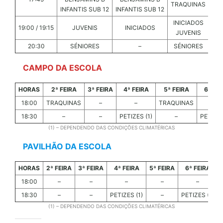
TRAQUINAS
INFANTIS SUB 12
INFANTIS SUB 12
INF
INICIADOS
19:00 / 19:15
JUVENIS
INICIADOS
JUVENIS
20:30
SÉNIORES
–
SÉNIORES
CAMPO DA ESCOLA
HORAS
2ª FEIRA
3ª FEIRA
4ª FEIRA
5ª FEIRA
6ª FE
18:00
TRAQUINAS
–
–
TRAQUINAS
–
18:30
–
–
PETIZES (1)
–
PETIZES
(1) – DEPENDENDO DAS CONDIÇÕES CLIMATÉRICAS
PAVILHÃO DA ESCOLA
HORAS
2ª FEIRA
3ª FEIRA
4ª FEIRA
5ª FEIRA
6ª FEIRA
18:00
–
–
–
–
–
18:30
–
–
PETIZES (1)
–
PETIZES (1)
(1) – DEPENDENDO DAS CONDIÇÕES CLIMATÉRICAS