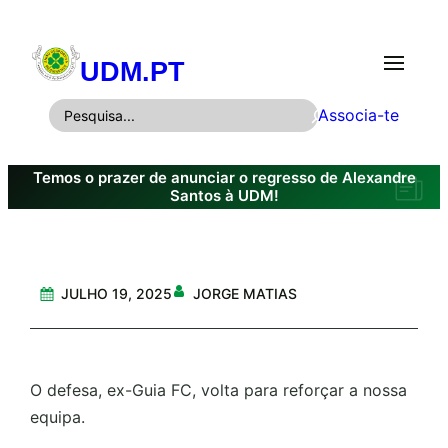
Saltar
para
UDM.PT
o
conteúdo
P
Associa-te
e
s
Temos o prazer de anunciar o regresso de Alexandre
q
Santos à UDM!
u
i
s
JULHO 19, 2025
JORGE MATIAS
a
r
O defesa, ex-Guia FC, volta para reforçar a nossa
equipa.