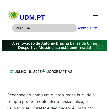
Saltar
para
UDM.PT
o
conteúdo
P
Associa-te
e
s
A renovação de António Dias na baliza da União
q
Desportiva Messinense está confirmada!
u
i
s
JULHO 19, 2025
JORGE MATIAS
a
r
Reconhecido como um guarda-redes humilde e
sempre pronto a defender a nossa
baliza, é
valioso o seu caráter e dedicação, é um trunfo